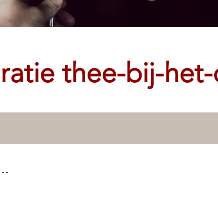
iratie thee-bij-het-
..